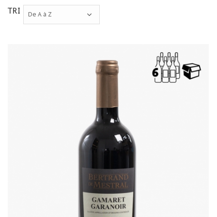
TRI
De A à Z