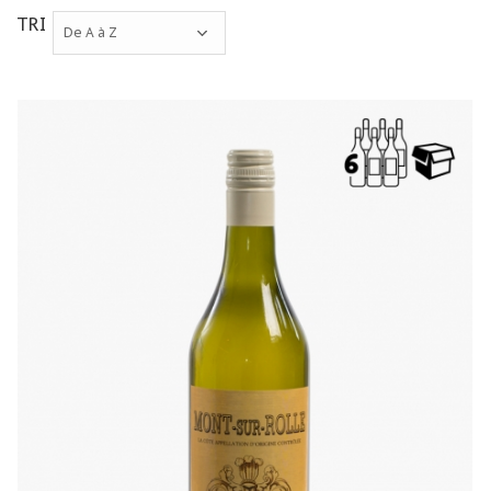
TRI
De A à Z