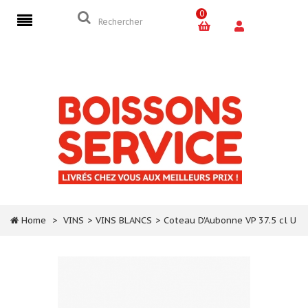
0
Home
>
VINS
>
VINS BLANCS
>
Coteau D'Aubonne VP 37.5 cl U